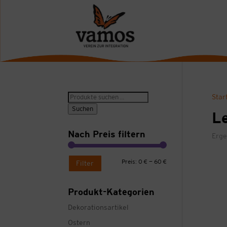
Suche
Star
nach:
Suchen
Le
Nach Preis filtern
Erge
Min.
Max.
Preis:
0 €
—
60 €
Filter
Preis
Preis
Produkt-Kategorien
Dekorationsartikel
Ostern