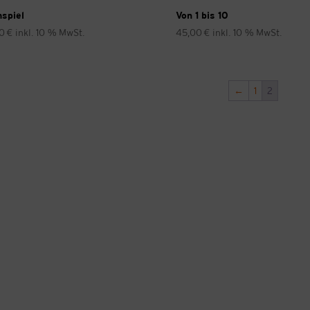
spiel
Von 1 bis 10
00
€
inkl. 10 % MwSt.
45,00
€
inkl. 10 % MwSt.
←
1
2