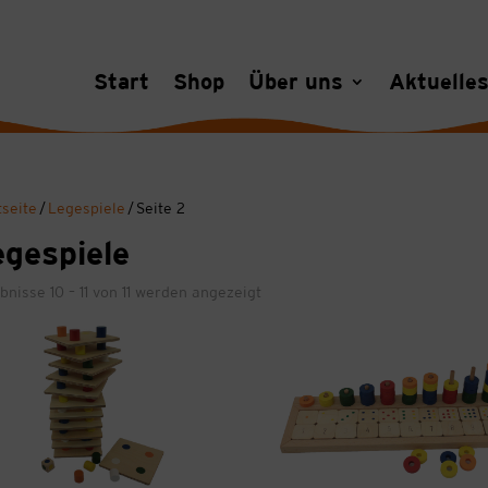
Start
Shop
Über uns
Aktuelle
tseite
/
Legespiele
/ Seite 2
gespiele
bnisse 10 – 11 von 11 werden angezeigt