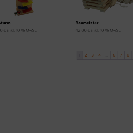
oturm
Baumeister
00
€
inkl. 10 % MwSt.
42,00
€
inkl. 10 % MwSt.
1
2
3
4
…
6
7
8