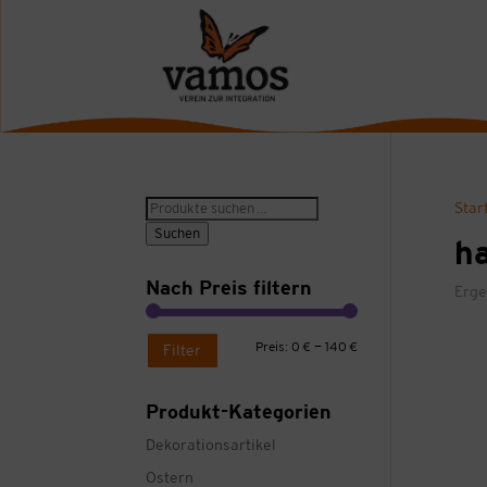
Suche
Star
nach:
Suchen
ha
Nach Preis filtern
Erge
Min.
Max.
Preis:
0 €
—
140 €
Filter
Preis
Preis
Produkt-Kategorien
Dekorationsartikel
Ostern