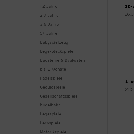
1-2 Jahre
3D-
26,
2-3 Jahre
3-5 Jahre
5+ Jahre
Babyspielzeug
Lege/Steckspiele
Bausteine & Baukästen
bis 12 Monate
Fädelspiele
Alle
Geduldspiele
21,0
Gesellschaftsspiele
Kugelbahn
Legespiele
Lernspiele
Motorikspiele