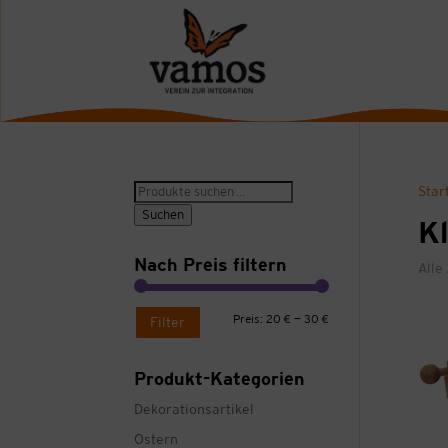
Suche
Star
nach:
Suchen
Kl
Nach Preis filtern
Alle
Min.
Max.
Preis:
20 €
—
30 €
Filter
Preis
Preis
Produkt-Kategorien
Dekorationsartikel
Ostern