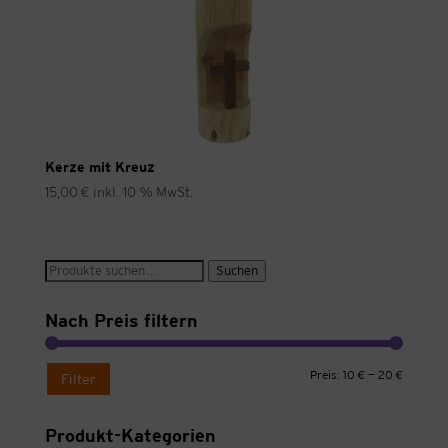
Kerze mit Kreuz
15,00
€
inkl. 10 % MwSt.
Suche
Suchen
nach:
Nach Preis filtern
Min.
Max.
Preis:
10 €
—
20 €
Filter
Preis
Preis
Produkt-Kategorien