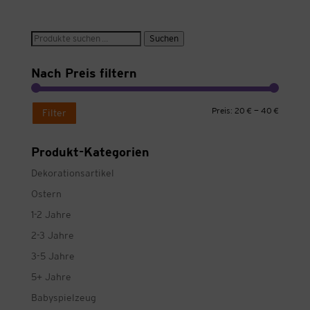
Suche
Suchen
nach:
Nach Preis filtern
Min.
Max.
Preis:
20 €
—
40 €
Filter
Preis
Preis
Produkt-Kategorien
Dekorationsartikel
Ostern
1-2 Jahre
2-3 Jahre
3-5 Jahre
5+ Jahre
Babyspielzeug