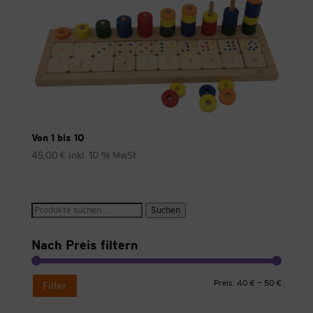
Von 1 bis 10
45,00
€
inkl. 10 % MwSt.
Suche
Suchen
nach:
Nach Preis filtern
Min.
Max.
Preis:
40 €
—
50 €
Filter
Preis
Preis