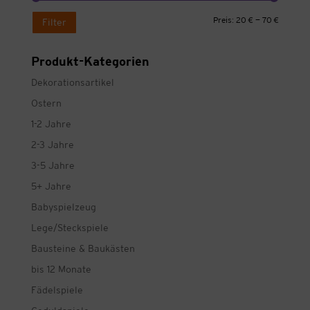
Min.
Max.
Preis:
20 €
—
70 €
Filter
Preis
Preis
Produkt-Kategorien
Dekorationsartikel
Ostern
1-2 Jahre
2-3 Jahre
3-5 Jahre
5+ Jahre
Babyspielzeug
Lege/Steckspiele
Bausteine & Baukästen
bis 12 Monate
Fädelspiele