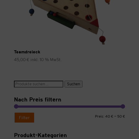
Teamdreieck
45,00
€
inkl. 10 % MwSt.
Suche
Suchen
nach:
Nach Preis filtern
Min.
Max.
Preis:
40 €
—
50 €
Filter
Preis
Preis
Produkt-Kategorien