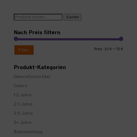
Suche
Suchen
nach:
Nach Preis filtern
Min.
Max.
Preis:
20 €
—
70 €
Filter
Preis
Preis
Produkt-Kategorien
Dekorationsartikel
Ostern
1-2 Jahre
2-3 Jahre
3-5 Jahre
5+ Jahre
Babyspielzeug