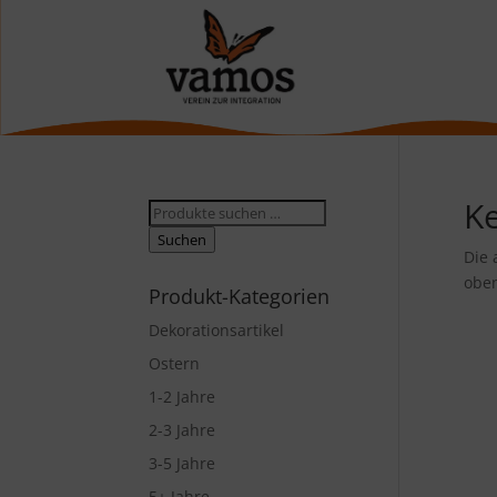
K
Suche
nach:
Suchen
Die 
oben
Produkt-Kategorien
Dekorationsartikel
Ostern
1-2 Jahre
2-3 Jahre
3-5 Jahre
5+ Jahre