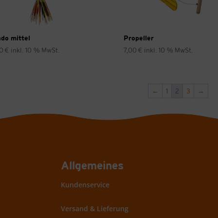
do mittel
Propeller
00
€
inkl. 10 % MwSt.
7,00
€
inkl. 10 % MwSt.
←
1
2
3
→
Allgemeines
Kundenservice
Versand & Lieferung