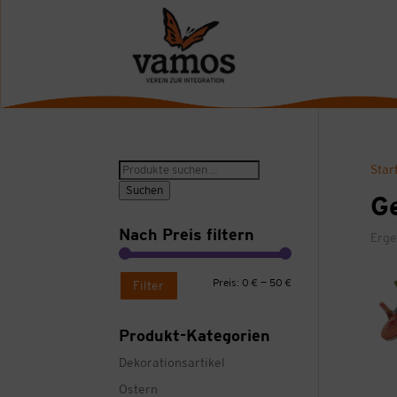
Suche
Star
nach:
Suchen
Ge
Nach Preis filtern
Erge
Min.
Max.
Preis:
0 €
—
50 €
Filter
Preis
Preis
Produkt-Kategorien
Dekorationsartikel
Ostern