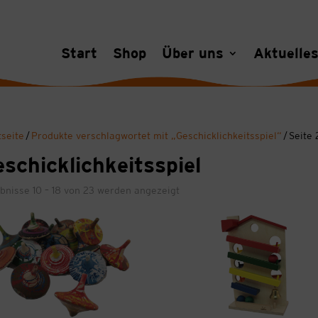
Start
Shop
Über uns
Aktuelle
tseite
/
Produkte verschlagwortet mit „Geschicklichkeitsspiel“
/ Seite 
schicklichkeitsspiel
bnisse 10 – 18 von 23 werden angezeigt