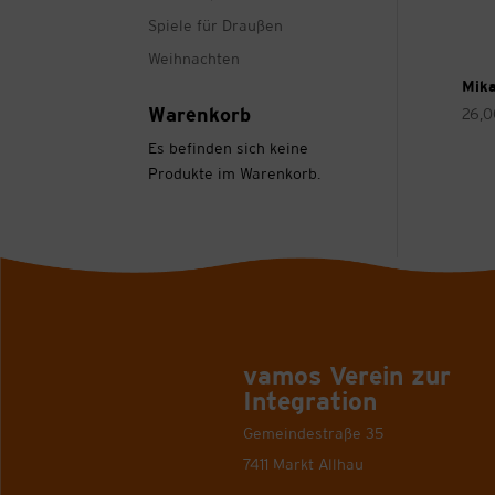
Spiele für Draußen
Weihnachten
Mika
Warenkorb
26,
Es befinden sich keine
Produkte im Warenkorb.
vamos Verein zur
Integration
Gemeindestraße 35
7411 Markt Allhau