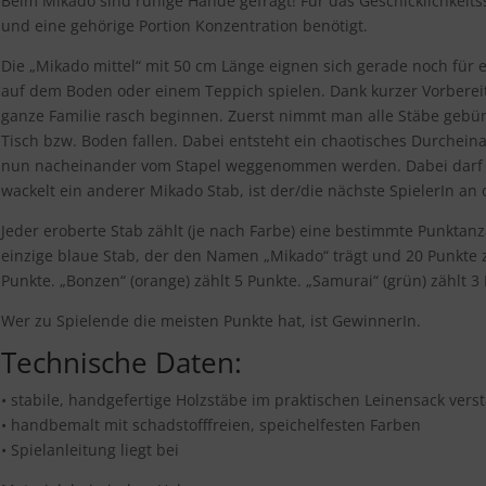
Beim Mikado sind ruhige Hände gefragt! Für das Geschicklichkeits
und eine gehörige Portion Konzentration benötigt.
Die „Mikado mittel“ mit 50 cm Länge eignen sich gerade noch für 
auf dem Boden oder einem Teppich spielen. Dank kurzer Vorbereit
ganze Familie rasch beginnen. Zuerst nimmt man alle Stäbe gebünd
Tisch bzw. Boden fallen. Dabei entsteht ein chaotisches Durchei
nun nacheinander vom Stapel weggenommen werden. Dabei darf je
wackelt ein anderer Mikado Stab, ist der/die nächste SpielerIn an 
Jeder eroberte Stab zählt (je nach Farbe) eine bestimmte Punktanz
einzige blaue Stab, der den Namen „Mikado“ trägt und 20 Punkte z
Punkte. „Bonzen“ (orange) zählt 5 Punkte. „Samurai“ (grün) zählt 3 P
Wer zu Spielende die meisten Punkte hat, ist GewinnerIn.
Technische Daten:
• stabile, handgefertige Holzstäbe im praktischen Leinensack vers
• handbemalt mit schadstofffreien, speichelfesten Farben
• Spielanleitung liegt bei