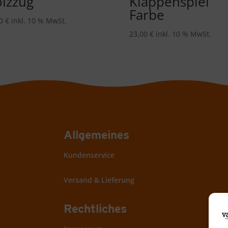
lzzug
Klappenspiel
Farbe
00
€
inkl. 10 % MwSt.
23,00
€
inkl. 10 % MwSt.
Allgemeines
Kundenservice
Versand & Lieferung
Rechtliches