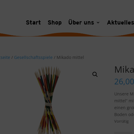
Start
Shop
Über uns
Aktuelle
tseite
/
Gesellschaftsspiele
/ Mikado mittel
Mika
26,0
Unsere Mi
mittel“ m
einen gro
Boden ode
Vorrätig