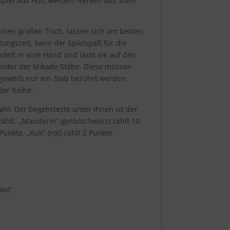
spiel aus Holz werden Nerven aus Stahl
einen großen Tisch, lassen sich am besten
ungszeit, kann der Spielspaß für die
elt in eine Hand und lässt sie auf den
nander der Mikado Stäbe. Diese müssen
weils nur ein Stab berührt werden,
der Reihe.
ahl. Der begehrteste unter ihnen ist der
ählt. „Mandarin“ (gelb/schwarz) zählt 10
unkte. „Kuli“ (rot) zählt 2 Punkte.
taut