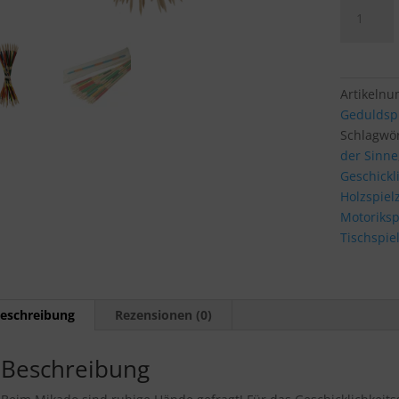
Mikado
mittel
Menge
Artikeln
Geduldsp
Schlagwö
der Sinne
Geschickli
Holzspiel
Motoriksp
Tischspie
eschreibung
Rezensionen (0)
Beschreibung