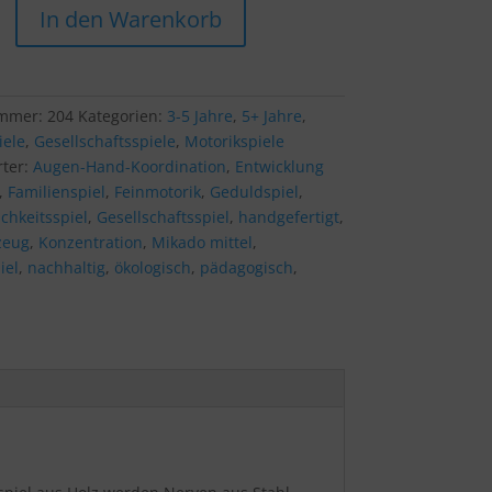
In den Warenkorb
ummer:
204
Kategorien:
3-5 Jahre
,
5+ Jahre
,
iele
,
Gesellschaftsspiele
,
Motorikspiele
rter:
Augen-Hand-Koordination
,
Entwicklung
,
Familienspiel
,
Feinmotorik
,
Geduldspiel
,
chkeitsspiel
,
Gesellschaftsspiel
,
handgefertigt
,
zeug
,
Konzentration
,
Mikado mittel
,
iel
,
nachhaltig
,
ökologisch
,
pädagogisch
,
l