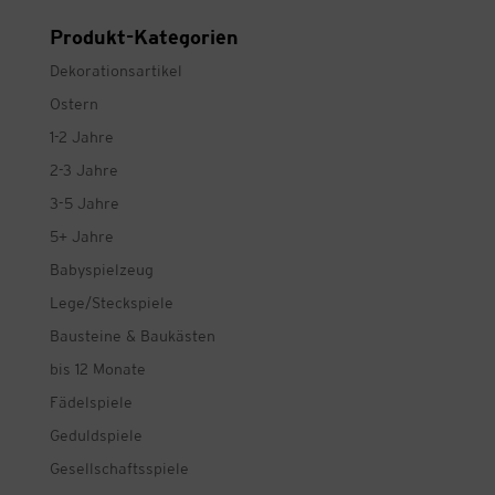
Preis
Preis
Produkt-Kategorien
Dekorationsartikel
Ostern
1-2 Jahre
2-3 Jahre
3-5 Jahre
5+ Jahre
Babyspielzeug
Lege/Steckspiele
Bausteine & Baukästen
bis 12 Monate
Fädelspiele
Geduldspiele
Gesellschaftsspiele