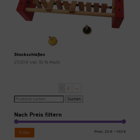
Stockschießen
27,00
€
inkl. 10 % MwSt.
1
2
→
Suche
Suchen
nach:
Nach Preis filtern
Min.
Max.
Preis:
20 €
—
140 €
Filter