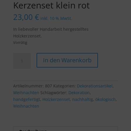
Kerzenset klein rot
23,00
€
inkl. 10 % MwSt.
In liebevoller Handarbeit hergestelltes
Holzkerzenset.
Vorrätig
Kerzenset
In den Warenkorb
klein
rot
Menge
Artikelnummer:
807
Kategorien:
Dekorationsartikel
,
Weihnachten
Schlagwörter:
Dekoration
,
handgefertigt
,
Holzkerzenset
,
nachhaltig
,
ökologisch
,
Weihnachten