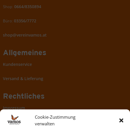
0664/8350894
Shop:
03356/7772
Büro:
shop@vereinvamos.at
Allgemeines
Kundenservice
Versand & Lieferung
Rechtliches
Impressum
Cookie-Zustimmung
AGBs
verwalten