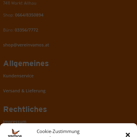
7411 Markt Allhau
0664/8350894
Shop:
03356/7772
Büro:
shop@vereinvamos.at
Allgemeines
Kundenservice
Versand & Lieferung
Rechtliches
Impressum
Cookie-Zustimmung
AGBs